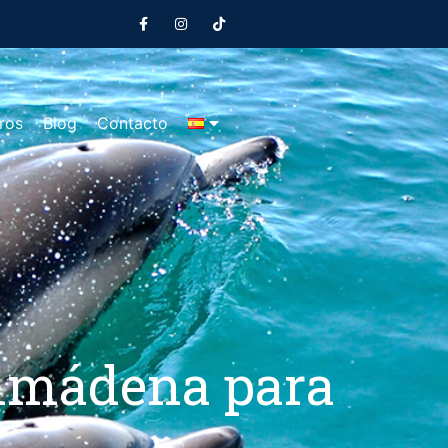
ros
Blog
Contacto
almádena para