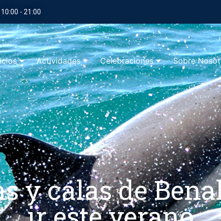
 10:00 - 21:00
icios
Actividades
Celebraciones
Sobre Nosot
as y calas de Ben
ir este verano