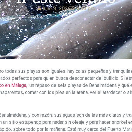
julio 8, 2026
6:43 pm
no todas sus playas son iguales: hay calas pequeñas y tranquila
ados perfectos para quien busca desconectar del bullicio. Si es
rco en Málaga
, un repaso de seis playas de Benalmádena y qué en
nsparentes, comer con los pies en la arena, ver el atardecer o 
Benalmádena, y con razón: sus aguas son de las más claras y tran
n un sitio estupendo para nadar sin oleaje y para hacer snorkel e
ápido, sobre todo por la mañana. Está muy cerca del Puerto Mari