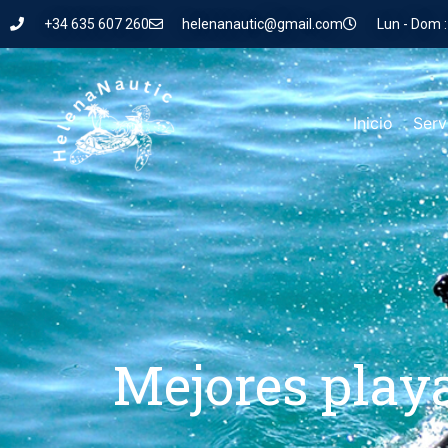
+34 635 607 260
helenanautic@gmail.com
Lun - Dom :
Inicio
Serv
Mejores play